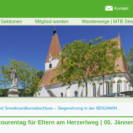
Sektionen
Mitglied werden
Wanderwege | MTB Str
 und Snowboardkursabschluss – Siegerehrung in der BENJAMIN…
tourentag für Eltern am Herzerlweg | 05. Jänne