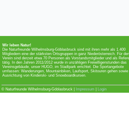
Wir leben Natur!
Die Naturfreunde Wilhelmsburg-Göblasbruck sind mit ihren mehr als 1.400
Mitgliedern eine der stärksten Ortsgruppen in ganz Niederösterreich. Für de
Verein sind derzeit etwa 70 Personen als Vorstandsmitglieder und als Refer
tätig. In den Jahren 2011/2012 wurde in unzähligen Freiwilligenstunden das
Vereinsgebäude, unser HUGO, im Stadtpark errichtet. Die Sportangebote
umfassen: Wanderungen, Mountainbiken, Laufsport, Skitouren gehen sowie 
Ausrichtung von Kinderski- und Snowboardkursen.
© Naturfreunde Wilhelmsburg-Göblasbruck |
Impressum
|
Login