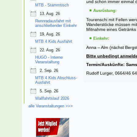
und schon immer einmal d
MTB - Stammtisch
Ausrüstung:
13. Aug. 26
Tourenschi mit Fellen wer
Rennradausfahrt mit
Wanderstöcke müssen mitg
anschließender Einkehr
Mitnahme eines Getränks 
19. Aug. 26
Einkehr:
MTB 4 Kids Ausfahrt
Anna – Alm (nächst Bergst
22. Aug. 26
Bitte unbedingt anmelde
HUGO - Interne
Veranstaltung
Termin/Auskünfte: Samst
2. Sep. 26
Rudolf Lurger, 0664/46 6
MTB 4 Kids Abschluss-
Ausfahrt
5. Sep. 26
Wallfahrtslauf 2026
alle Veranstaltungen >>>