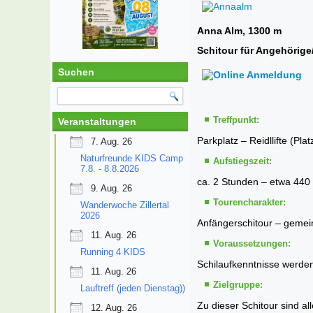
Anna Alm, 
Schitour für Angehörige
Suchen
Tr
effpunkt:
Veranstaltungen
Parkplatz – Reidllifte (Plat
7. Aug. 26
Naturfreunde KIDS Camp
Aufstiegszeit:
7.8. - 8.8.2026
ca. 2 Stunden – etwa 440
9. Aug. 26
Tourencharakter:
Wanderwoche Zillertal
2026
Anfängerschitour – gemein
11. Aug. 26
Voraussetzungen:
Running 4 KIDS
Schilaufkenntnisse werde
11. Aug. 26
Zielgruppe:
Lauftreff (jeden Dienstag))
Zu dieser Schitour sind al
12. Aug. 26