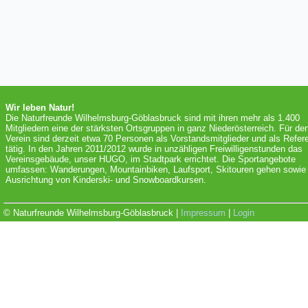
Wir leben Natur!
Die Naturfreunde Wilhelmsburg-Göblasbruck sind mit ihren mehr als 1.400
Mitgliedern eine der stärksten Ortsgruppen in ganz Niederösterreich. Für de
Verein sind derzeit etwa 70 Personen als Vorstandsmitglieder und als Refer
tätig. In den Jahren 2011/2012 wurde in unzähligen Freiwilligenstunden das
Vereinsgebäude, unser HUGO, im Stadtpark errichtet. Die Sportangebote
umfassen: Wanderungen, Mountainbiken, Laufsport, Skitouren gehen sowie 
Ausrichtung von Kinderski- und Snowboardkursen.
© Naturfreunde Wilhelmsburg-Göblasbruck |
Impressum
|
Login