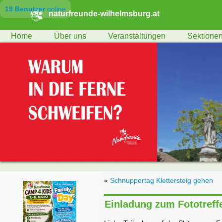
19 Benutzer
online
naturfreunde-wilhelmsburg.at
Home
Über uns
Veranstaltungen
Sektione
«
Schnuppertag Klettersteig gehen
Einladung zum Fototref