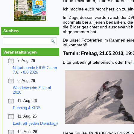
Liebe Teilnehmer, liebe Skitouren – Fr
Ich möchte euch recht herzlich zu e
Im Zuge dessen werden auch die DVD
nochmals bei all jenen bedanken, die
die Bilder gesichtet und ausgewählt h
Suchen
abgenommen hat.
Da unser Fototreffen im Rahmen einer 
willkommen!!!
Veranstaltungen
Termin: Freitag, 21.05.2010, 19
7. Aug. 26
Bitte unbedingt telefonisch, oder hier
Naturfreunde KIDS Camp
7.8. - 8.8.2026
9. Aug. 26
Wanderwoche Zillertal
2026
11. Aug. 26
Running 4 KIDS
11. Aug. 26
Lauftreff (jeden Dienstag))
12. Aug. 26
Liebe Grüße, Rudi (0664/46 64 225 od