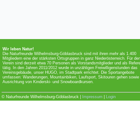
Wir leben Natur!
Die Naturfreunde Wilhelmsburg-Göblasbruck sind mit ihren mehr als 1.400
Mitgliedern eine der stärksten Ortsgruppen in ganz Niederösterreich. Für de
Verein sind derzeit etwa 70 Personen als Vorstandsmitglieder und als Refer
tätig. In den Jahren 2011/2012 wurde in unzähligen Freiwilligenstunden das
Vereinsgebäude, unser HUGO, im Stadtpark errichtet. Die Sportangebote
umfassen: Wanderungen, Mountainbiken, Laufsport, Skitouren gehen sowie 
Ausrichtung von Kinderski- und Snowboardkursen.
© Naturfreunde Wilhelmsburg-Göblasbruck |
Impressum
|
Login