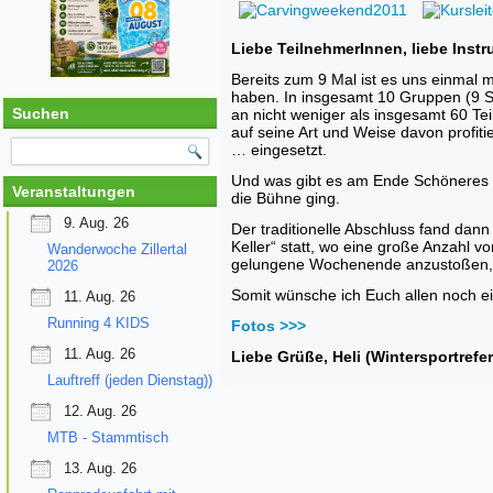
Liebe TeilnehmerInnen, liebe Instr
Bereits zum 9 Mal ist es uns einmal
haben. In insgesamt 10 Gruppen (9 Sk
Suchen
an nicht weniger als insgesamt 60 Te
auf seine Art und Weise davon profit
… eingesetzt.
Und was gibt es am Ende Schöneres zu
Veranstaltungen
die Bühne ging.
9. Aug. 26
Der traditionelle Abschluss fand dan
Keller“ statt, wo eine große Anzahl vo
Wanderwoche Zillertal
gelungene Wochenende anzustoßen, ab
2026
Somit wünsche ich Euch allen noch ei
11. Aug. 26
Running 4 KIDS
Fotos >>>
11. Aug. 26
Liebe Grüße, Heli (Wintersportrefer
Lauftreff (jeden Dienstag))
12. Aug. 26
MTB - Stammtisch
13. Aug. 26