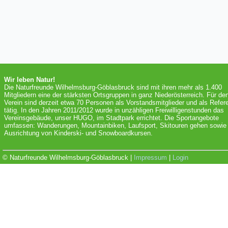
Wir leben Natur!
Die Naturfreunde Wilhelmsburg-Göblasbruck sind mit ihren mehr als 1.400
Mitgliedern eine der stärksten Ortsgruppen in ganz Niederösterreich. Für de
Verein sind derzeit etwa 70 Personen als Vorstandsmitglieder und als Refer
tätig. In den Jahren 2011/2012 wurde in unzähligen Freiwilligenstunden das
Vereinsgebäude, unser HUGO, im Stadtpark errichtet. Die Sportangebote
umfassen: Wanderungen, Mountainbiken, Laufsport, Skitouren gehen sowie 
Ausrichtung von Kinderski- und Snowboardkursen.
© Naturfreunde Wilhelmsburg-Göblasbruck |
Impressum
|
Login