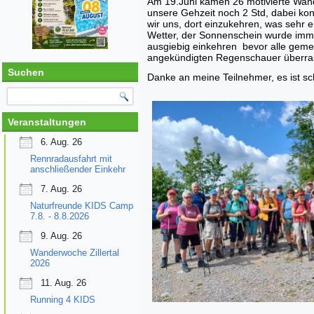
Am 19.Juni kamen 26 motivierte Wand
unsere Gehzeit noch 2 Std, dabei kon
wir uns, dort einzukehren, was sehr 
Wetter, der Sonnenschein wurde imme
ausgiebig einkehren bevor alle geme
angekündigten Regenschauer überra
Suchen
Danke an meine Teilnehmer, es ist sc
Veranstaltungen
6. Aug. 26
Rennradausfahrt mit
anschließender Einkehr
7. Aug. 26
Naturfreunde KIDS Camp
7.8. - 8.8.2026
9. Aug. 26
Wanderwoche Zillertal
2026
11. Aug. 26
Running 4 KIDS