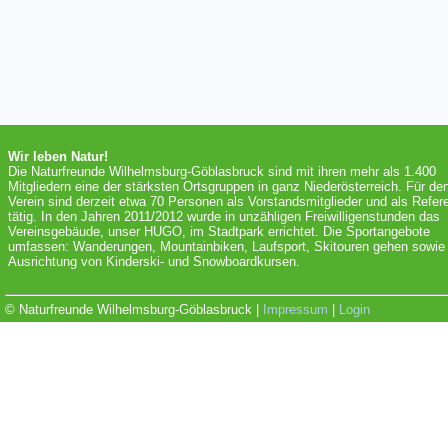
Wir leben Natur!
Die Naturfreunde Wilhelmsburg-Göblasbruck sind mit ihren mehr als 1.400
Mitgliedern eine der stärksten Ortsgruppen in ganz Niederösterreich. Für de
Verein sind derzeit etwa 70 Personen als Vorstandsmitglieder und als Refer
tätig. In den Jahren 2011/2012 wurde in unzähligen Freiwilligenstunden das
Vereinsgebäude, unser HUGO, im Stadtpark errichtet. Die Sportangebote
umfassen: Wanderungen, Mountainbiken, Laufsport, Skitouren gehen sowie 
Ausrichtung von Kinderski- und Snowboardkursen.
© Naturfreunde Wilhelmsburg-Göblasbruck |
Impressum
|
Login