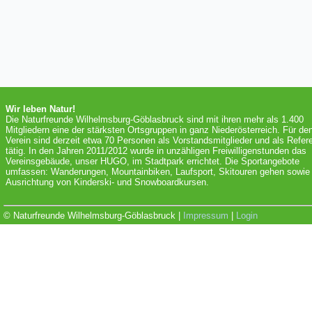
Wir leben Natur!
Die Naturfreunde Wilhelmsburg-Göblasbruck sind mit ihren mehr als 1.400
Mitgliedern eine der stärksten Ortsgruppen in ganz Niederösterreich. Für de
Verein sind derzeit etwa 70 Personen als Vorstandsmitglieder und als Refer
tätig. In den Jahren 2011/2012 wurde in unzähligen Freiwilligenstunden das
Vereinsgebäude, unser HUGO, im Stadtpark errichtet. Die Sportangebote
umfassen: Wanderungen, Mountainbiken, Laufsport, Skitouren gehen sowie 
Ausrichtung von Kinderski- und Snowboardkursen.
© Naturfreunde Wilhelmsburg-Göblasbruck |
Impressum
|
Login