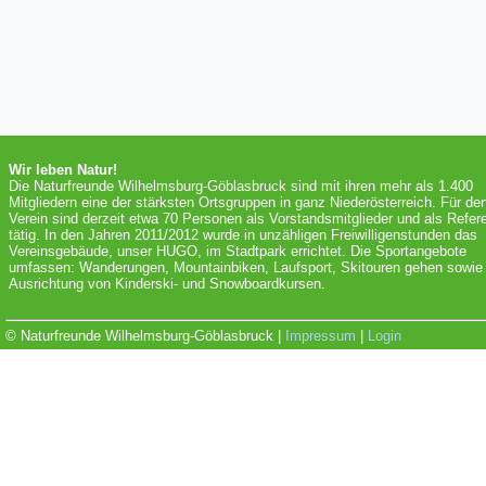
Wir leben Natur!
Die Naturfreunde Wilhelmsburg-Göblasbruck sind mit ihren mehr als 1.400
Mitgliedern eine der stärksten Ortsgruppen in ganz Niederösterreich. Für de
Verein sind derzeit etwa 70 Personen als Vorstandsmitglieder und als Refer
tätig. In den Jahren 2011/2012 wurde in unzähligen Freiwilligenstunden das
Vereinsgebäude, unser HUGO, im Stadtpark errichtet. Die Sportangebote
umfassen: Wanderungen, Mountainbiken, Laufsport, Skitouren gehen sowie 
Ausrichtung von Kinderski- und Snowboardkursen.
© Naturfreunde Wilhelmsburg-Göblasbruck |
Impressum
|
Login