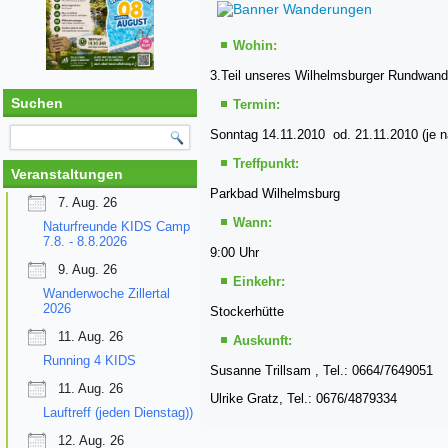
Wohin:
3.Teil unseres Wilhelmsburger Rundwan
Suchen
Termin:
Sonntag 14.11.2010 od. 21.11.2010 (je na
Treffpunkt:
Veranstaltungen
Parkbad Wilhelmsburg
7. Aug. 26
Wann:
Naturfreunde KIDS Camp
7.8. - 8.8.2026
9:00 Uhr
9. Aug. 26
Einkehr:
Wanderwoche Zillertal
2026
Stockerhütte
11. Aug. 26
Auskunft:
Running 4 KIDS
Susanne Trillsam , Tel.: 0664/7649051
11. Aug. 26
Ul
rike Gratz, Tel.: 0676/4879334
Lauftreff (jeden Dienstag))
12. Aug. 26