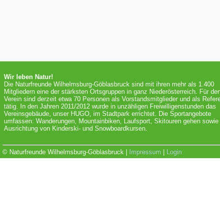
Wir leben Natur!
Die Naturfreunde Wilhelmsburg-Göblasbruck sind mit ihren mehr als 1.400
Mitgliedern eine der stärksten Ortsgruppen in ganz Niederösterreich. Für de
Verein sind derzeit etwa 70 Personen als Vorstandsmitglieder und als Refer
tätig. In den Jahren 2011/2012 wurde in unzähligen Freiwilligenstunden das
Vereinsgebäude, unser HUGO, im Stadtpark errichtet. Die Sportangebote
umfassen: Wanderungen, Mountainbiken, Laufsport, Skitouren gehen sowie 
Ausrichtung von Kinderski- und Snowboardkursen.
© Naturfreunde Wilhelmsburg-Göblasbruck |
Impressum
|
Login