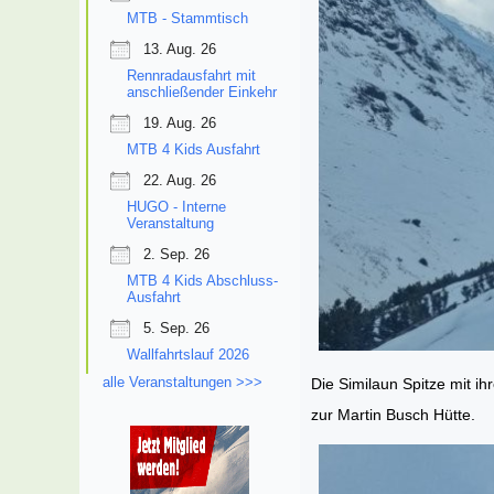
MTB - Stammtisch
13. Aug. 26
Rennradausfahrt mit
anschließender Einkehr
19. Aug. 26
MTB 4 Kids Ausfahrt
22. Aug. 26
HUGO - Interne
Veranstaltung
2. Sep. 26
MTB 4 Kids Abschluss-
Ausfahrt
5. Sep. 26
Wallfahrtslauf 2026
alle Veranstaltungen >>>
Die Similaun Spitze mit ih
zur Martin Busch Hütte.