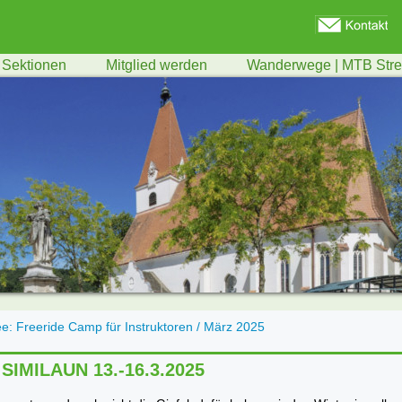
Sektionen
Mitglied werden
Wanderwege | MTB Str
ee: Freeride Camp für Instruktoren / März 2025
 SIMILAUN 13.-16.3.2025