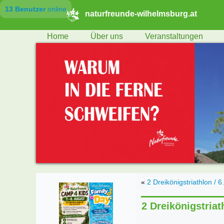
13 Benutzer
online
naturfreunde-wilhelmsburg.at
Home
Über uns
Veranstaltungen
«
2 Dreikönigstriathlon / 
2 Dreikönigstriat