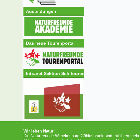
Ausbildungen
Das neue Tourenportal
Intranet Sektion Schitouren
Wir leben Natur!
Die Naturfreunde Wilhelmsburg-Göblasbruck sind mit ihren mehr