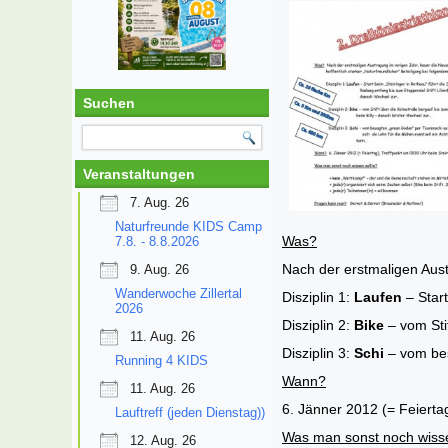
Suchen
Veranstaltungen
7. Aug. 26
Naturfreunde KIDS Camp
Was?
7.8. - 8.8.2026
Nach der erstmaligen Austr
9. Aug. 26
Wanderwoche Zillertal
Disziplin 1:
Laufen
– Start
2026
Disziplin 2:
Bike
– vom Sti
11. Aug. 26
Disziplin 3:
Schi
– vom be
Running 4 KIDS
Wann?
11. Aug. 26
6. Jänner 2012 (= Feierta
Lauftreff (jeden Dienstag))
Was man sonst noch wisse
12. Aug. 26