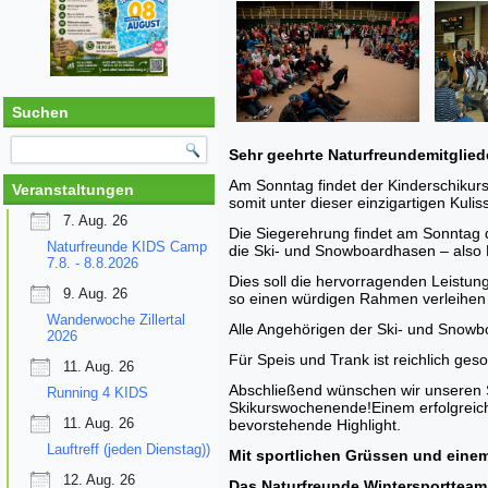
Suchen
Sehr geehrte Naturfreundemitgliede
Am Sonntag findet der Kinderschikursa
Veranstaltungen
somit unter dieser einzigartigen Kul
7. Aug. 26
Die Siegerehrung findet am Sonntag d
Naturfreunde KIDS Camp
die Ski- und Snowboardhasen – also 
7.8. - 8.8.2026
Dies soll die hervorragenden Leistun
9. Aug. 26
so einen würdigen Rahmen verleihen 
Wanderwoche Zillertal
Alle Angehörigen der Ski- und Snowbo
2026
Für Speis und Trank ist reichlich ges
11. Aug. 26
Abschließend wünschen wir unseren S
Running 4 KIDS
Skikurswochenende!Einem erfolgreiche
11. Aug. 26
bevorstehende Highlight.
Lauftreff (jeden Dienstag))
Mit sportlichen Grüssen und einem
12. Aug. 26
Das Naturfreunde Wintersporttea