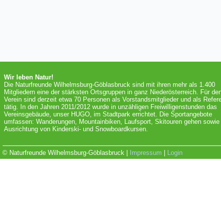
Wir leben Natur!
Die Naturfreunde Wilhelmsburg-Göblasbruck sind mit ihren mehr als 1.400
Mitgliedern eine der stärksten Ortsgruppen in ganz Niederösterreich. Für de
Verein sind derzeit etwa 70 Personen als Vorstandsmitglieder und als Refer
tätig. In den Jahren 2011/2012 wurde in unzähligen Freiwilligenstunden das
Vereinsgebäude, unser HUGO, im Stadtpark errichtet. Die Sportangebote
umfassen: Wanderungen, Mountainbiken, Laufsport, Skitouren gehen sowie 
Ausrichtung von Kinderski- und Snowboardkursen.
© Naturfreunde Wilhelmsburg-Göblasbruck |
Impressum
|
Login