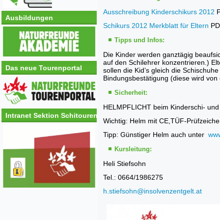
Ausschreibung Kinderschikurs 2012
P
Ausbildungen
Schikurs 2012 Merkblatt für Eltern
PD
Tipps und Infos:
Die Kinder werden ganztägig beaufsich
auf den Schilehrer konzentrieren.) E
Das neue Tourenportal
sollen die Kid’s gleich die Schischu
Bindungsbestätigung (diese wird von d
Sicherheit:
HELMPFLICHT beim Kinderschi- und
Intranet Sektion Schitouren
Wichtig: Helm mit CE,TÜF-Prüfzeich
Tipp: Günstiger Helm auch unter
www
Kursleitung:
Heli Stiefsohn
Tel.: 0664/1986275
h.stiefsohn@insolvenzentgelt.at