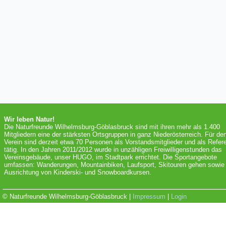
Wir leben Natur!
Die Naturfreunde Wilhelmsburg-Göblasbruck sind mit ihren mehr als 1.400
Mitgliedern eine der stärksten Ortsgruppen in ganz Niederösterreich. Für de
Verein sind derzeit etwa 70 Personen als Vorstandsmitglieder und als Refer
tätig. In den Jahren 2011/2012 wurde in unzähligen Freiwilligenstunden das
Vereinsgebäude, unser HUGO, im Stadtpark errichtet. Die Sportangebote
umfassen: Wanderungen, Mountainbiken, Laufsport, Skitouren gehen sowie 
Ausrichtung von Kinderski- und Snowboardkursen.
© Naturfreunde Wilhelmsburg-Göblasbruck |
Impressum
|
Login