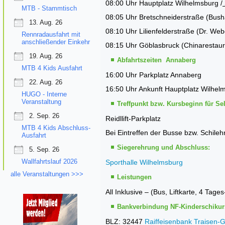
08:00 Uhr Hauptplatz Wilhelmsburg /
MTB - Stammtisch
08:05 Uhr Bretschneiderstraße (Bushal
13. Aug. 26
08:10 Uhr Lilienfelderstraße (Dr. Web
Rennradausfahrt mit
anschließender Einkehr
08:15 Uhr Göblasbruck (Chinarestaura
19. Aug. 26
Abfahrtszeiten Annaberg
MTB 4 Kids Ausfahrt
16:00 Uhr Parkplatz Annaberg
22. Aug. 26
16:50 Uhr Ankunft Hauptplatz Wilhel
HUGO - Interne
Veranstaltung
Treffpunkt bzw. Kursbeginn für Sel
2. Sep. 26
Reidllift-Parkplatz
MTB 4 Kids Abschluss-
Bei Eintreffen der Busse bzw. Schile
Ausfahrt
Siegerehrung und Abschluss:
5. Sep. 26
Wallfahrtslauf 2026
Sporthalle Wilhelmsburg
alle Veranstaltungen >>>
Leistungen
All Inklusive – (Bus, Liftkarte, 4 Ta
Bankverbindung NF-Kinderschikur
BLZ: 32447
Raiffeisenbank Traisen-G