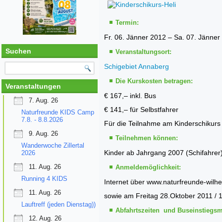
Termin:
Fr. 06. Jänner 2012 – Sa. 07. Jänner
Suchen
Veranstaltungsort:
Schigebiet Annaberg
Die Kurskosten betragen:
Veranstaltungen
€ 167,– inkl. Bus
7. Aug. 26
€ 141,– für Selbstfahrer
Naturfreunde KIDS Camp
7.8. - 8.8.2026
Für die Teilnahme am Kinderschikurs 
9. Aug. 26
Teilnehmen können:
Wanderwoche Zillertal
Kinder ab Jahrgang 2007 (Schifahrer
2026
11. Aug. 26
Anmeldemöglichkeit:
Running 4 KIDS
Internet über www.naturfreunde-wilh
11. Aug. 26
sowie am Freitag 28.Oktober 2011 / 
Lauftreff (jeden Dienstag))
Abfahrtszeiten und Buseinstiegsm
12. Aug. 26