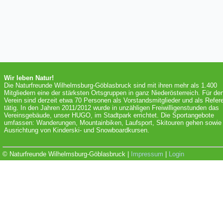
Wir leben Natur!
Die Naturfreunde Wilhelmsburg-Göblasbruck sind mit ihren mehr als 1.400
Mitgliedern eine der stärksten Ortsgruppen in ganz Niederösterreich. Für de
Verein sind derzeit etwa 70 Personen als Vorstandsmitglieder und als Refer
tätig. In den Jahren 2011/2012 wurde in unzähligen Freiwilligenstunden das
Vereinsgebäude, unser HUGO, im Stadtpark errichtet. Die Sportangebote
umfassen: Wanderungen, Mountainbiken, Laufsport, Skitouren gehen sowie 
Ausrichtung von Kinderski- und Snowboardkursen.
© Naturfreunde Wilhelmsburg-Göblasbruck |
Impressum
|
Login