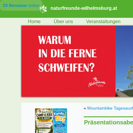
23 Benutzer
online
naturfreunde-wilhelmsburg.at
Home
Über uns
Veranstaltungen
«
Mountainbike Tagesausf
Präsentationsa